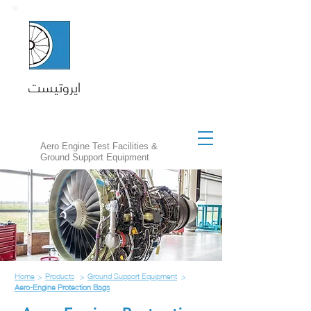
ايروتيست
Aero Engine Test Facilities &
Ground Support Equipment
Home
Products
Ground Support Equipment
>
>
>
Aero-Engine Protection Bags